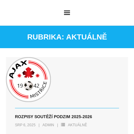
Skip
to
content
RUBRIKA:
AKTUÁLNĚ
ROZPISY SOUTĚŽÍ PODZIM 2025-2026
SRP 6, 2025
ADMIN
AKTUÁLNĚ