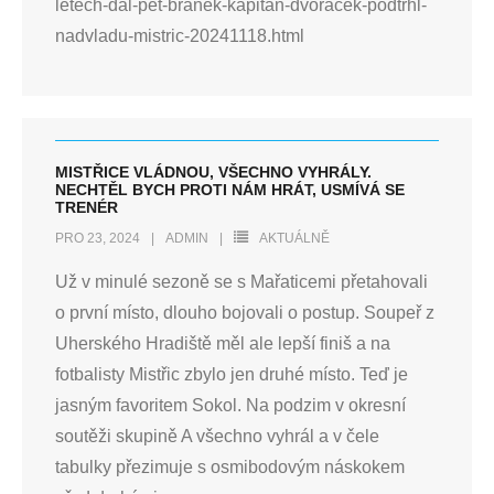
letech-dal-pet-branek-kapitan-dvoracek-podtrhl-
nadvladu-mistric-20241118.html
MISTŘICE VLÁDNOU, VŠECHNO VYHRÁLY.
NECHTĚL BYCH PROTI NÁM HRÁT, USMÍVÁ SE
TRENÉR
PRO 23, 2024
ADMIN
AKTUÁLNĚ
Už v minulé sezoně se s Mařaticemi přetahovali
o první místo, dlouho bojovali o postup. Soupeř z
Uherského Hradiště měl ale lepší finiš a na
fotbalisty Mistřic zbylo jen druhé místo. Teď je
jasným favoritem Sokol. Na podzim v okresní
soutěži skupině A všechno vyhrál a v čele
tabulky přezimuje s osmibodovým náskokem