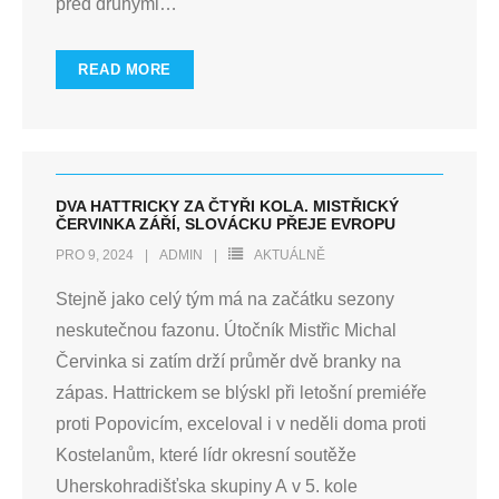
před druhými
…
READ MORE
DVA HATTRICKY ZA ČTYŘI KOLA. MISTŘICKÝ
ČERVINKA ZÁŘÍ, SLOVÁCKU PŘEJE EVROPU
PRO 9, 2024
ADMIN
AKTUÁLNĚ
Stejně jako celý tým má na začátku sezony
neskutečnou fazonu. Útočník Mistřic Michal
Červinka si zatím drží průměr dvě branky na
zápas. Hattrickem se blýskl při letošní premiéře
proti Popovicím, exceloval i v neděli doma proti
Kostelanům, které lídr okresní soutěže
Uherskohradišťska skupiny A v 5. kole