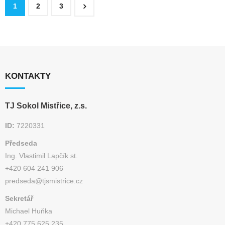
1
2
3
KONTAKTY
TJ Sokol Mistřice, z.s.
ID:
7220331
Předseda
Ing. Vlastimil Lapčík st.
+420 604 241 906
predseda@tjsmistrice.cz
Sekretář
Michael Huňka
+420 775 625 235