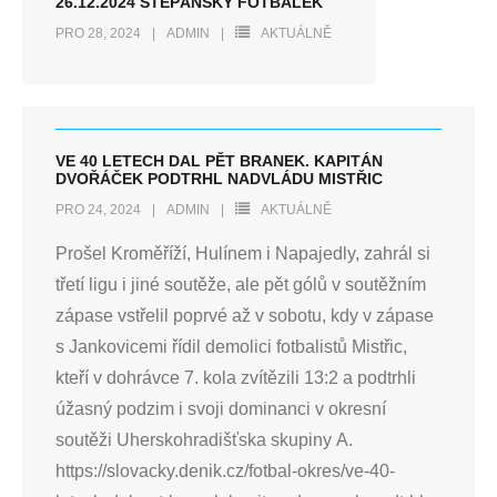
26.12.2024 ŠTĚPÁNSKÝ FOTBÁLEK
PRO 28, 2024
ADMIN
AKTUÁLNĚ
VE 40 LETECH DAL PĚT BRANEK. KAPITÁN
DVOŘÁČEK PODTRHL NADVLÁDU MISTŘIC
PRO 24, 2024
ADMIN
AKTUÁLNĚ
Prošel Kroměříží, Hulínem i Napajedly, zahrál si
třetí ligu i jiné soutěže, ale pět gólů v soutěžním
zápase vstřelil poprvé až v sobotu, kdy v zápase
s Jankovicemi řídil demolici fotbalistů Mistřic,
kteří v dohrávce 7. kola zvítězili 13:2 a podtrhli
úžasný podzim i svoji dominanci v okresní
soutěži Uherskohradišťska skupiny A.
https://slovacky.denik.cz/fotbal-okres/ve-40-